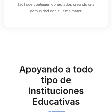
Crece el compromiso de tus egresados haciendo
fácil que continúen conectados creando una
comunidad con su alma mater.
......................................................................
Apoyando a todo
tipo de
Instituciones