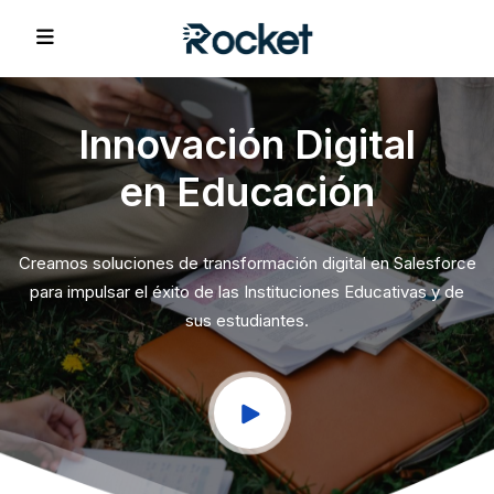
Transformando
Experiencias
a través de Salesfor
REVIOUS
s soluciones de transformación digital en Salesforce
impulsar el éxito de las Instituciones Educativas y de
sus estudiantes.